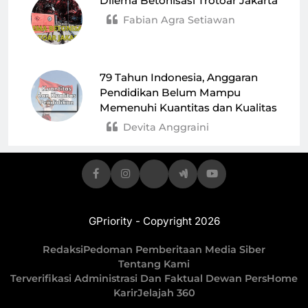
Dilema Betonisasi Trotoar Jakarta
Fabian Agra Setiawan
79 Tahun Indonesia, Anggaran
Pendidikan Belum Mampu
Memenuhi Kuantitas dan Kualitas
Devita Anggraini
GPriority - Copyright 2026
Redaksi
Pedoman Pemberitaan Media Siber
Tentang Kami
Terverifikasi Administrasi Dan Faktual Dewan Pers
Home
Karir
Jelajah 360