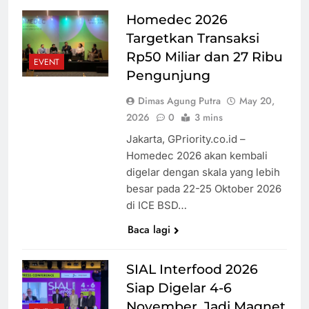
Pembaruan
Homedec 2026
Buku Ajar
Canggih! SMK
Targetkan Transaksi
Nasional
di Jayapura
Rp50 Miliar dan 27 Ribu
Gunakan
EVENT
Pengunjung
Absen Digital
dengan Kartu
Jual Gado-
Dimas Agung Putra
May 20,
yang Dapat
Gado di
2026
0
3 mins
Dipantau
Makkah
Jakarta, GPriority.co.id –
Orang Tua
dengan View
Homedec 2026 akan kembali
Jabal
Mengapa
digelar dengan skala yang lebih
Khandamah,
Wanita Harus
besar pada 22-25 Oktober 2026
Ibu Asal
Selalu
di ICE BSD…
Madura
Dinasihati? Ini
Baca lagi
Mendadak
Cara Terbaik
Soroti
Viral
Suami
Diskriminasi
SIAL Interfood 2026
Membimbing
Pasien BPJS,
Istri
dr. Gia:
Siap Digelar 4-6
Selelah-
Kebijakan Baru
November, Jadi Magnet