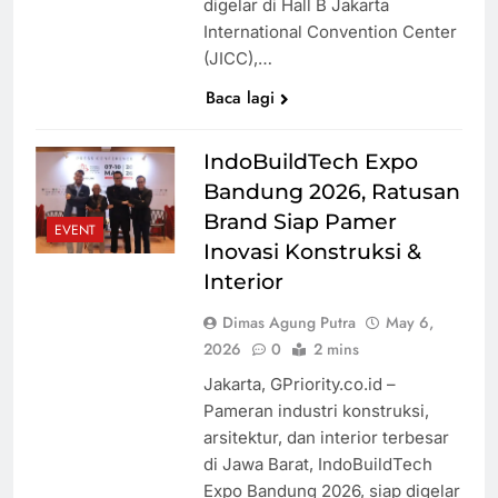
digelar di Hall B Jakarta
International Convention Center
(JICC),…
Baca lagi
IndoBuildTech Expo
Bandung 2026, Ratusan
Brand Siap Pamer
EVENT
Inovasi Konstruksi &
Interior
Dimas Agung Putra
May 6,
2026
0
2 mins
Jakarta, GPriority.co.id –
Pameran industri konstruksi,
arsitektur, dan interior terbesar
di Jawa Barat, IndoBuildTech
Expo Bandung 2026, siap digelar