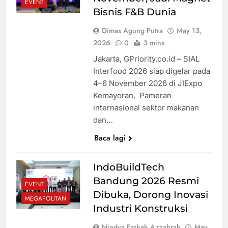
EVENT
lelahnya
Trump: Datang
Bisnis F&B Dunia
Nakes, Lebih
ke AS untuk
Dimas Agung Putra
May 13,
Lelah Pasien
Melahirkan
2026
0
3 mins
Bisa Diusir
Jauh Dari
Jakarta, GPriority.co.id – SIAL
Pemukiman
Interfood 2026 siap digelar pada
Warga, Lokasi
4–6 November 2026 di JIExpo
Kopdes Merah
Kemayoran. Pameran
Putih di Kaki
internasional sektor makanan
Gunung
dan…
Ciremai Jadi
Sorotan
Baca lagi
IndoBuildTech
Bandung 2026 Resmi
EVENT
Dibuka, Dorong Inovasi
MEGAPOLITAN
Industri Konstruksi
Nindya Farhah Azzahrah
May