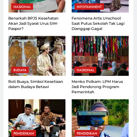
NASIONAL
INFOTAINMENT
Benarkah BPJS Kesehatan
Fenomena Artis Unschool:
Akan Jadi Syarat Urus SIM-
Saat Putus Sekolah Tak Lagi
Paspor?
Dianggap Gagal
BUDAYA
NASIONAL
Roti Buaya, Simbol Kesetiaan
Menko Polkam: LPM Harus
dalam Budaya Betawi
Jadi Pendorong Program
Pemerintah
PENDIDIKAN
PENDIDIKAN