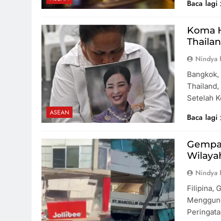
Baca lagi
Koma H
Thaila
Nindya 
Bangkok, 
Thailand,
Setelah 
ASEAN
Baca lagi
Gempa 
Wilaya
Nindya 
Filipina,
Menggunc
Peringat