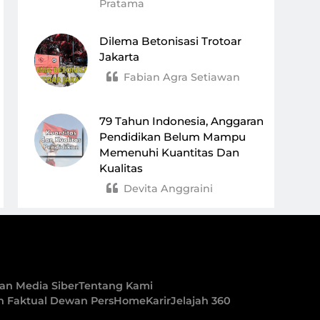
Pratama
Dilema Betonisasi Trotoar
Jakarta
Fabian Agra Setiawan
79 Tahun Indonesia, Anggaran
Pendidikan Belum Mampu
Memenuhi Kuantitas Dan
Kualitas
Devita Anggraini
n Media Siber
Tentang Kami
an Faktual Dewan Pers
Home
Karir
Jelajah 360