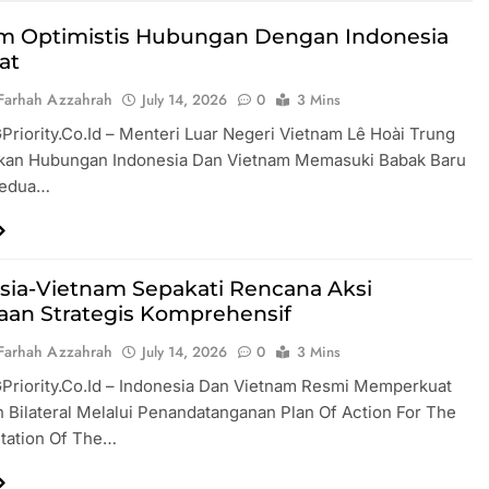
Kopdes Merah Putih
Prabowo D
ko Bebani Bank
Singapura:
m Optimistis Hubungan Dengan Indonesia
ra Dan Hambat
Tanpa Piki
at
ngunan Desa
Farhah Azzahrah
July 14, 2026
0
3 Mins
han Manajer Kopdes
10 Provins
GPriority.co.id – Menteri Luar Negeri Vietnam Lê Hoài Trung
p1 Triliun, Setara
PHK Terba
kolahkan 2.000 Dokter
Januari-Ju
an Hubungan Indonesia Dan Vietnam Memasuki Babak Baru
is
Kedua…
e Kedekatan Ayah Dan
Perempuan Yang Tak
Terlewat
sia-Vietnam Sepakati Rencana Aksi
aan Strategis Komprehensif
Farhah Azzahrah
July 14, 2026
0
3 Mins
GPriority.co.id – Indonesia Dan Vietnam Resmi Memperkuat
Bilateral Melalui Penandatanganan Plan Of Action For The
tation Of The…