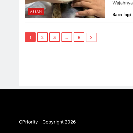
Wajahnya
ASEAN
Baca lagi
1
2
3
…
8
GPriority - Copyright 2026