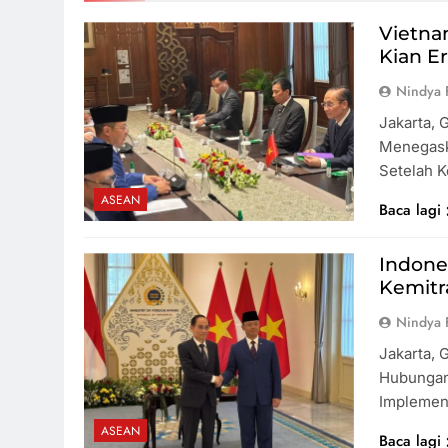
CSIS: 
Berisi
Vietna
Himba
Kian Er
Pemba
Nindya 
Pelati
Jakarta, 
Telan R
Menye
Menegask
Spesial
Setelah 
ASEAN
6 Fas
Baca lagi
Anak 
Boleh 
Indone
Kemitr
Nindya 
Jakarta, 
Hubungan 
Implemen
ASEAN
Baca lagi