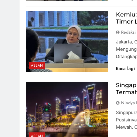
Kemlu:
Timor 
Redaksi
Jakarta, 
Mengungk
Ditangka
ASEAN
Baca lagi
Singap
Termah
Nindya 
Singapura
Posisinya
Mewah. Ca
ASEAN