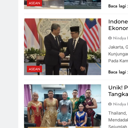
ASEAN
Baca lagi
Indone
Ekonom
Nindya 
Jakarta, 
Kunjungan
Pada Ka
ASEAN
Baca lagi
Unik! 
Tangka
Nindya 
Thailand,
Mendadak 
Sejumlah