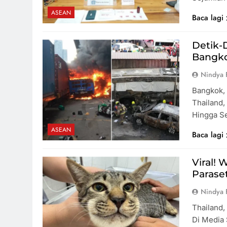
ASEAN
Baca lagi
Detik-
Bangko
Nindya 
Bangkok, 
Thailand
Hingga S
ASEAN
Baca lagi
Viral!
Parase
Nindya 
Thailand,
Di Media