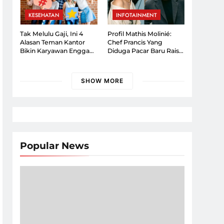
KESEHATAN
INFOTAINMENT
Tak Melulu Gaji, Ini 4
Profil Mathis Molinié:
Alasan Teman Kantor
Chef Prancis Yang
Bikin Karyawan Enggan
Diduga Pacar Baru Raisa,
Resign
Kini Mulai Terbuka Ke
Publik!
SHOW MORE
Popular News