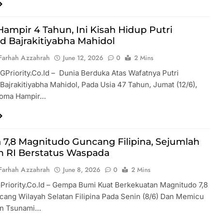
ampir 4 Tahun, Ini Kisah Hidup Putri
nd Bajrakitiyabha Mahidol
Farhah Azzahrah
June 12, 2026
0
2 Mins
GPriority.co.id – Dunia Berduka Atas Wafatnya Putri
 Bajrakitiyabha Mahidol, Pada Usia 47 Tahun, Jumat (12/6),
Koma Hampir…
7,8 Magnitudo Guncang Filipina, Sejumlah
h RI Berstatus Waspada
Farhah Azzahrah
June 8, 2026
0
2 Mins
 GPriority.co.id – Gempa Bumi Kuat Berkekuatan Magnitudo 7,8
ang Wilayah Selatan Filipina Pada Senin (8/6) Dan Memicu
an Tsunami…