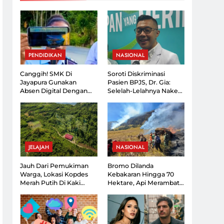
i Mata Mantan PM
 Suka Bertindak
r Panjang
i Dengan Jumlah
PENDIDIKAN
NASIONAL
nyak Rentang
ni 2026
Canggih! SMK Di
Soroti Diskriminasi
Jayapura Gunakan
Pasien BPJS, Dr. Gia:
Absen Digital Dengan
Selelah-Lelahnya Nakes,
Kartu Yang Dapat
Lebih Lelah Pasien
Dipantau Orang Tua
JELAJAH
NASIONAL
Jauh Dari Pemukiman
Bromo Dilanda
Warga, Lokasi Kopdes
Kebakaran Hingga 70
Merah Putih Di Kaki
Hektare, Api Merambat
Gunung Ciremai Jadi
Ke Arah Malang
Sorotan