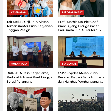
KESEHATAN
INFOTAINMENT
Tak Melulu Gaji, Ini 4 Alasan
Profil Mathis Molinié: Chef
Teman Kantor Bikin Karyawan
Prancis yang Diduga Pacar
Enggan Resign
Baru Raisa, Kini Mulai Terbuka
ke Publik!
NUSANTARA
NASIONAL
BRIN-BTN Jalin Kerja Sama,
CSIS: Kopdes Merah Putih
Perkuat Hilirisasi Riset hingga
Berisiko Bebani Bank Himbara
Solusi Perumahan
dan Hambat Pembangunan
Desa