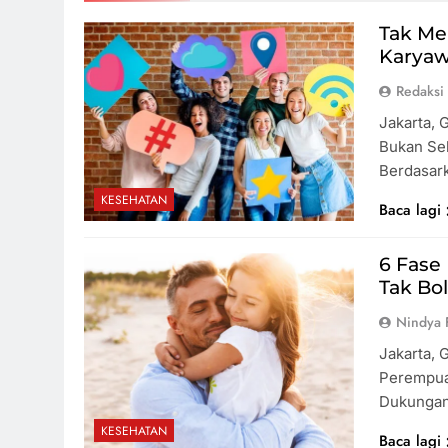
Perkua
Singap
Tak Mel
36.00
Karyaw
Redaksi
Viral 
Jakarta, 
Nakes 
Keluh
Bukan Se
Medso
Berdasark
KESEHATAN
Tips 
Baca lagi
Secara
TPPO D
6 Fase
Tak Bo
Nindya 
Jakarta, 
Perempua
Dukungan
KESEHATAN
Baca lagi