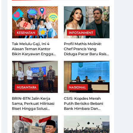
nde Pilih Hiatus
en Sebut Fisiknya
gkhawatirkan
g Kembali Soroti
KESEHATAN
INFOTAINMENT
han Prabowo,
Disebut Akan
Tak Melulu Gaji, Ini 4
Profil Mathis Molinié:
Alasan Teman Kantor
Chef Prancis Yang
Bikin Karyawan Enggan
Diduga Pacar Baru Raisa,
Resign
Kini Mulai Terbuka Ke
Publik!
NUSANTARA
NASIONAL
BRIN-BTN Jalin Kerja
CSIS: Kopdes Merah
Sama, Perkuat Hilirisasi
Putih Berisiko Bebani
Riset Hingga Solusi
Bank Himbara Dan
Perumahan
Hambat Pembangunan
Desa