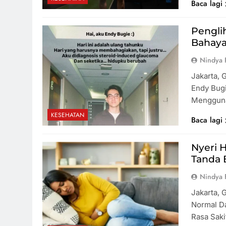
Baca lagi
Pengli
Bahaya
Nindya 
Jakarta, 
Endy Bugi
Menggun
KESEHATAN
Baca lagi
Nyeri 
Tanda 
Nindya 
Jakarta, 
Normal Da
Rasa Sak