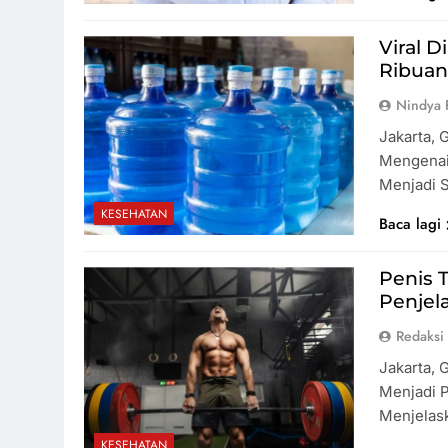
Viral D
Ribuan
Nindya 
Jakarta, 
Mengenai
Menjadi 
KESEHATAN
Baca lagi
Penis 
Penjel
Redaksi
Jakarta, 
Menjadi P
Menjelas
KESEHATAN