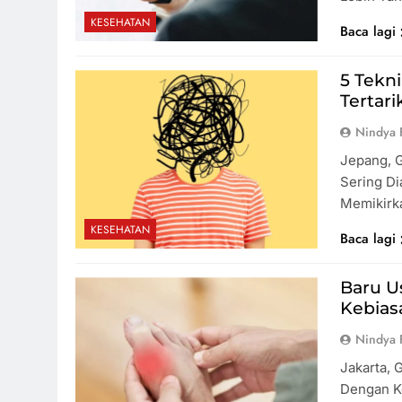
KESEHATAN
Baca lagi
5 Tekn
Tertar
Nindya 
Jepang, G
Sering Di
Memikirk
KESEHATAN
Baca lagi
Baru U
Kebias
Nindya 
Jakarta, 
Dengan K