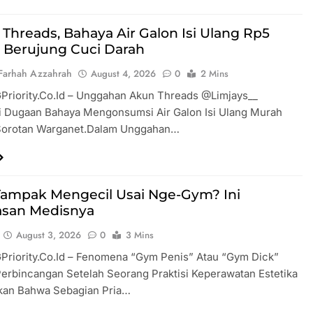
i Threads, Bahaya Air Galon Isi Ulang Rp5
 Berujung Cuci Darah
Farhah Azzahrah
August 4, 2026
0
2 Mins
GPriority.co.id – Unggahan Akun Threads @limjays__
 Dugaan Bahaya Mengonsumsi Air Galon Isi Ulang Murah
Sorotan Warganet.Dalam Unggahan…
Tampak Mengecil Usai Nge-Gym? Ini
asan Medisnya
August 3, 2026
0
3 Mins
GPriority.co.id – Fenomena “gym Penis” Atau “gym Dick”
erbincangan Setelah Seorang Praktisi Keperawatan Estetika
kan Bahwa Sebagian Pria…