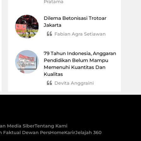
Pratama
Dilema Betonisasi Trotoar
Jakarta
Fabian Agra Setiawan
79 Tahun Indonesia, Anggaran
Pendidikan Belum Mampu
Memenuhi Kuantitas Dan
Kualitas
Devita Anggraini
n Media Siber
Tentang Kami
an Faktual Dewan Pers
Home
Karir
Jelajah 360