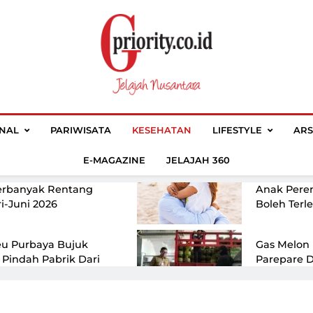
Terbuka Ke
TN Jalin Kerja Sama,
CSIS: Kopd
 Hilirisasi Riset
Berisiko B
a Solusi Perumahan
Himbara D
Pembangu
wo Di Mata Mantan PM
Pelatihan 
Majalah GPriori
Jelajah Nusantara
ura: Suka Bertindak
Telan Rp1 T
ONAL
PARIWISATA
KESEHATAN
LIFESTYLE
ARS
Pikir Panjang
Menyekola
Spesialis
E-MAGAZINE
JELAJAH 360
vinsi Dengan Jumlah
6 Fase Ke
erbanyak Rentang
Anak Pere
i-Juni 2026
Boleh Terl
u Purbaya Bujuk
Gas Melon
 Pindah Pabrik Dari
Parepare 
nd Ke Indonesia
Sidak Pangk