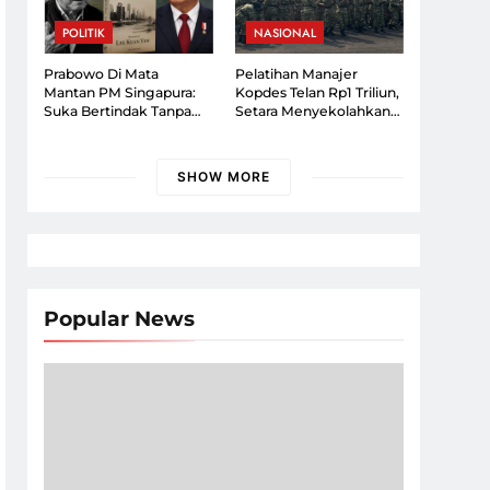
POLITIK
NASIONAL
Prabowo Di Mata
Pelatihan Manajer
Mantan PM Singapura:
Kopdes Telan Rp1 Triliun,
Suka Bertindak Tanpa
Setara Menyekolahkan
Pikir Panjang
2.000 Dokter Spesialis
SHOW MORE
Popular News