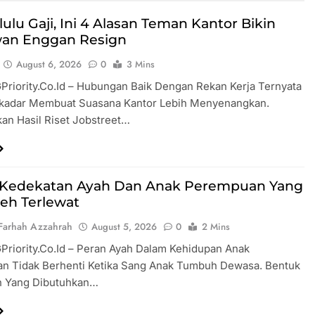
t Kualitas Pendidikan,
Ariana Gra
ura Naikkan Gaji
Usai Netiz
ulu Gaji, Ini 4 Alasan Teman Kantor Bikin
0 Guru
Makin Men
an Enggan Resign
August 6, 2026
0
3 Mins
Pasien BPJS Dihujat
Media Asin
GPriority.co.id – Hubungan Baik Dengan Rekan Kerja Ternyata
Dan Dokter Usai
Pemerinta
kan Kamar RS Di
Indonesia 
kadar Membuat Suasana Kantor Lebih Menyenangkan.
s
Bangkrut
an Hasil Riset Jobstreet…
Aman Melamar Kerja
 Online, Waspada
igital!
 Kedekatan Ayah Dan Anak Perempuan Yang
leh Terlewat
Farhah Azzahrah
August 5, 2026
0
2 Mins
GPriority.co.id – Peran Ayah Dalam Kehidupan Anak
n Tidak Berhenti Ketika Sang Anak Tumbuh Dewasa. Bentuk
 Yang Dibutuhkan…