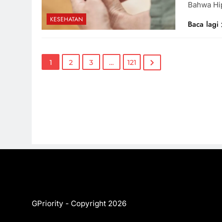
Bahwa Hi
KESEHATAN
Baca lagi
1
2
3
…
121
GPriority - Copyright 2026