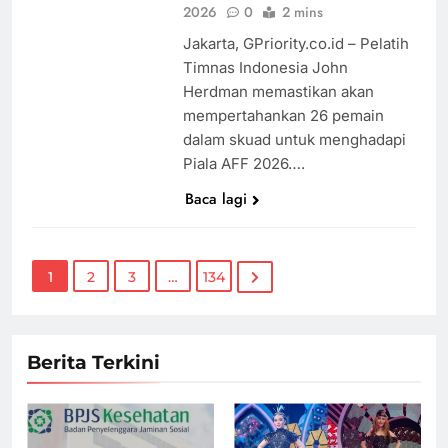
2026
0
2 mins
Jakarta, GPriority.co.id – Pelatih
Timnas Indonesia John
Herdman memastikan akan
mempertahankan 26 pemain
dalam skuad untuk menghadapi
Piala AFF 2026….
Baca lagi
1
2
3
…
134
Berita Terkini