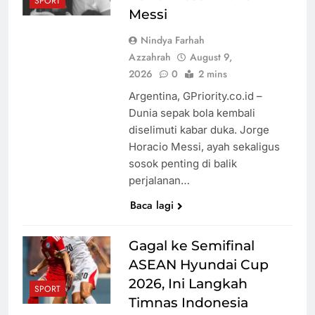
SPORT
Viral
Suami
Diskriminasi
Messi
Membimbing
Pasien BPJS,
Nindya Farhah
Istri
dr. Gia:
Azzahrah
August 9,
Selelah-
Kebijakan Baru
2026
0
2 mins
lelahnya
Trump: Datang
Argentina, GPriority.co.id –
Nakes, Lebih
ke AS untuk
Dunia sepak bola kembali
Lelah Pasien
Melahirkan
diselimuti kabar duka. Jorge
Bisa Diusir
Horacio Messi, ayah sekaligus
sosok penting di balik
perjalanan…
Baca lagi
Gagal ke Semifinal
ASEAN Hyundai Cup
2026, Ini Langkah
SPORT
Timnas Indonesia