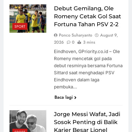
Primary Senat
Debut Gemilang, Ole
Demokrat di
Prabowo
Romeny Cetak Gol Saat
Michigan
Matangkan
Fortuna Tahan PSV 2-2
Program
SPORT
Pembaruan
Ponco Suharyanto
August 9,
Buku Ajar
Canggih! SMK
2026
0
3 mins
Nasional
di Jayapura
Eindhoven, GPriority.co.id – Ole
Gunakan
Romeny mencetak gol pada
Absen Digital
debut resminya bersama Fortuna
dengan Kartu
Jual Gado-
Sittard saat menghadapi PSV
yang Dapat
Gado di
Eindhoven dalam laga
Dipantau
Makkah
pembuka…
Orang Tua
dengan View
Baca lagi
Jabal
Mengapa
Khandamah,
Wanita Harus
Jorge Messi Wafat, Jadi
Ibu Asal
Selalu
Sosok Penting di Balik
Madura
Dinasihati? Ini
Karier Besar Lionel
Mendadak
Cara Terbaik
Soroti