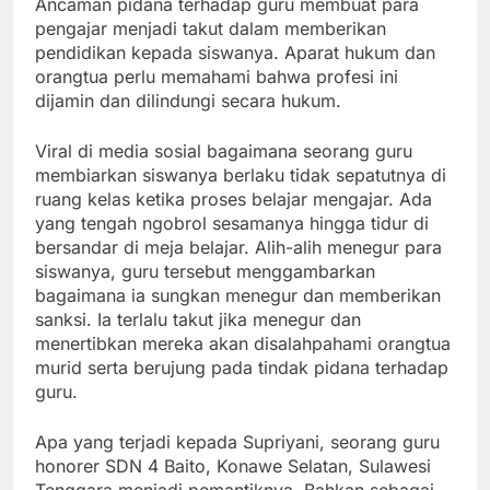
Ancaman pidana terhadap guru membuat para
Nasional
di Jayapura
pengajar menjadi takut dalam memberikan
Gunakan
pendidikan kepada siswanya. Aparat hukum dan
Absen Digital
orangtua perlu memahami bahwa profesi ini
dijamin dan dilindungi secara hukum.
dengan Kartu
Jual Gado-
yang Dapat
Gado di
Viral di media sosial bagaimana seorang guru
Dipantau
Makkah
membiarkan siswanya berlaku tidak sepatutnya di
Orang Tua
dengan View
ruang kelas ketika proses belajar mengajar. Ada
Jabal
yang tengah ngobrol sesamanya hingga tidur di
Khandamah,
bersandar di meja belajar. Alih-alih menegur para
Ibu Asal
siswanya, guru tersebut menggambarkan
Madura
bagaimana ia sungkan menegur dan memberikan
sanksi. Ia terlalu takut jika menegur dan
Mendadak
menertibkan mereka akan disalahpahami orangtua
Viral
murid serta berujung pada tindak pidana terhadap
guru.
Apa yang terjadi kepada Supriyani, seorang guru
honorer SDN 4 Baito, Konawe Selatan, Sulawesi