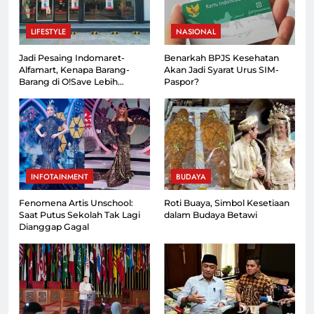
LIFESTYLE
NASIONAL
Jadi Pesaing Indomaret-
Benarkah BPJS Kesehatan
Alfamart, Kenapa Barang-
Akan Jadi Syarat Urus SIM-
Barang di O!Save Lebih
Paspor?
Murah?
INFOTAINMENT
BUDAYA
Fenomena Artis Unschool:
Roti Buaya, Simbol Kesetiaan
Saat Putus Sekolah Tak Lagi
dalam Budaya Betawi
Dianggap Gagal