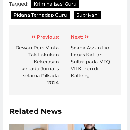
Tagged:
Kriminalisasi Guru
Pidana Terhadap Guru
Supriyani
Post
Previous:
Next:
navigation
Dewan Pers Minta
Sekda Asrun Lio
Tak Lakukan
Lepas Kafilah
Kekerasan
Sultra pada MTQ
kepada Jurnalis
VII Korpri di
selama Pilkada
Kalteng
2024
Related News