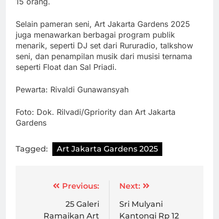
15 orang.
Selain pameran seni, Art Jakarta Gardens 2025
juga menawarkan berbagai program publik
menarik, seperti DJ set dari Rururadio, talkshow
seni, dan penampilan musik dari musisi ternama
seperti Float dan Sal Priadi.
Pewarta: Rivaldi Gunawansyah
Foto: Dok. Rilvadi/Gpriority dan Art Jakarta
Gardens
Tagged:
Art Jakarta Gardens 2025
Post
Previous:
Next:
navigation
25 Galeri
Sri Mulyani
Ramaikan Art
Kantongi Rp 12