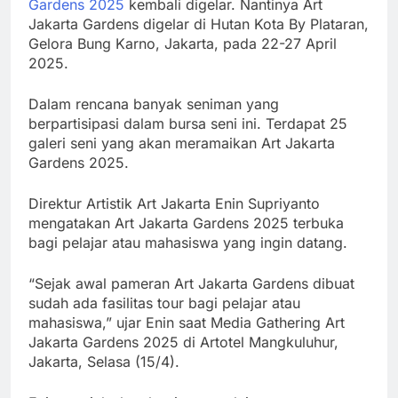
Gardens 2025
kembali digelar. Nantinya Art
Menyekolahkan
dengan
Jakarta Gardens digelar di Hutan Kota By Plataran,
2.000 Dokter
Jumlah PHK
Gelora Bung Karno, Jakarta, pada 22-27 April
Spesialis
Terbanyak
2025.
Rentang
6 Fase
Dalam rencana banyak seniman yang
Januari-Juni
Kedekatan
berpartisipasi dalam bursa seni ini. Terdapat 25
2026
Ayah dan Anak
galeri seni yang akan meramaikan Art Jakarta
Perempuan
Gardens 2025.
yang Tak
Boleh Terlewat
Direktur Artistik Art Jakarta Enin Supriyanto
mengatakan Art Jakarta Gardens 2025 terbuka
bagi pelajar atau mahasiswa yang ingin datang.
“Sejak awal pameran Art Jakarta Gardens dibuat
sudah ada fasilitas tour bagi pelajar atau
mahasiswa,” ujar Enin saat Media Gathering Art
Jakarta Gardens 2025 di Artotel Mangkuluhur,
Jakarta, Selasa (15/4).