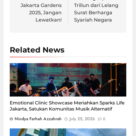
Jakarta Gardens
Triliun dari Lelang
2025, Jangan
Surat Berharga
Lewatkan!
Syariah Negara
Related News
Sparks Life Jakarta menghadirkan pengalaman hiburan
yang berbeda melalui gelaran Emotional Clinic
Showcase, 18 Juli 2026/Foto : Dok. Istimewa
Emotional Clinic Showcase Meriahkan Sparks Life
Jakarta, Satukan Komunitas Musik Alternatif
Nindya Farhah Azzahrah
July 25, 2026
0
Sparks Life Jakarta Hadirkan Promo Menginap Mulai