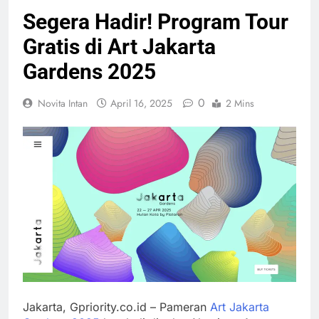
Diduga Pacar
Segera Hadir! Program Tour
Baru Raisa,
BRIN-BTN
Gratis di Art Jakarta
Kini Mulai
Jalin Kerja
Terbuka ke
Sama, Perkuat
Gardens 2025
Publik!
Hilirisasi Riset
hingga Solusi
CSIS: Kopdes
0
Novita Intan
April 16, 2025
2 Mins
Perumahan
Merah Putih
Berisiko
Bebani Bank
Himbara dan
Prabowo di
Hambat
Mata Mantan
Pembangunan
PM Singapura:
Desa
Suka
Bertindak
Pelatihan
Tanpa Pikir
Manajer
Panjang
Kopdes Telan
Rp1 Triliun,
Jakarta, Gpriority.co.id – Pameran
Art Jakarta
Setara
10 Provinsi