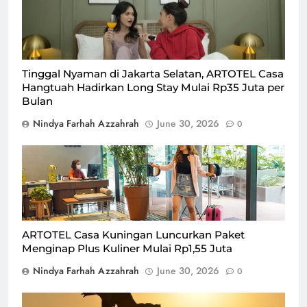
Casa Hangtuah/Foto : Dok. Istimewa
Tinggal Nyaman di Jakarta Selatan, ARTOTEL Casa
Hangtuah Hadirkan Long Stay Mulai Rp35 Juta per
Bulan
Nindya Farhah Azzahrah
June 30, 2026
0
ARTOTEL Casa Kuningan tawarkan paket menginap
plus kuliner mulai Rp1,55 juta/Foto : Dok. Istimewa
ARTOTEL Casa Kuningan Luncurkan Paket
Menginap Plus Kuliner Mulai Rp1,55 Juta
Nindya Farhah Azzahrah
June 30, 2026
0
Ilustrasi ibu rumah tangga/Foto : Dok. Freepik