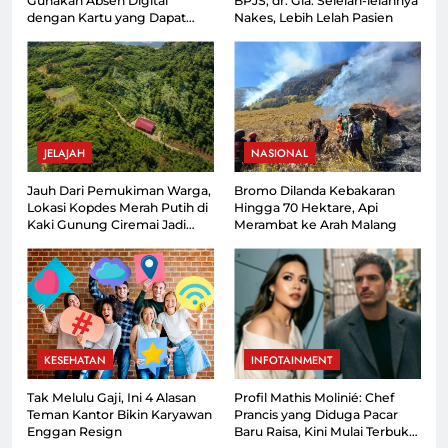
Gunakan Absen Digital
BPJS, dr. Gia: Selelah-lelahnya
dengan Kartu yang Dapat
Nakes, Lebih Lelah Pasien
Dipantau Orang Tua
JELAJAH
NASIONAL
Jauh Dari Pemukiman Warga,
Bromo Dilanda Kebakaran
Lokasi Kopdes Merah Putih di
Hingga 70 Hektare, Api
Kaki Gunung Ciremai Jadi
Merambat ke Arah Malang
Sorotan
KESEHATAN
INFOTAINMENT
Tak Melulu Gaji, Ini 4 Alasan
Profil Mathis Molinié: Chef
Teman Kantor Bikin Karyawan
Prancis yang Diduga Pacar
Enggan Resign
Baru Raisa, Kini Mulai Terbuka