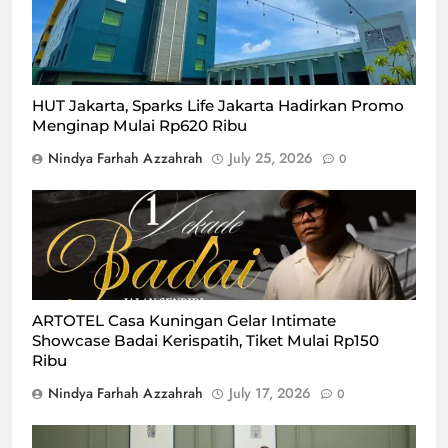
Rp620 Ribu hingga akhir bulan Juli 2026 demi HUT
Jakarta/Foto : Dok. Istimewa
HUT Jakarta, Sparks Life Jakarta Hadirkan Promo
Menginap Mulai Rp620 Ribu
Nindya Farhah Azzahrah
July 25, 2026
0
ARTOTEL Casa Kuningan gelar intimate showcase
bersama Badai Kerispatih, Sabtu, 8 Agustus 2026/Foto :
Dok. Istimewa
ARTOTEL Casa Kuningan Gelar Intimate
Showcase Badai Kerispatih, Tiket Mulai Rp150
Ribu
Nindya Farhah Azzahrah
July 17, 2026
0
Promo long stay mulai Rp35 juta per bulan di ARTOTEL