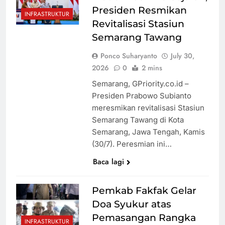
Viral
Suami
Diskriminasi
Presiden Resmikan
INFRASTRUKTUR
Membimbing
Pasien BPJS,
Revitalisasi Stasiun
Istri
dr. Gia:
Semarang Tawang
Selelah-
Kebijakan Baru
Ponco Suharyanto
July 30,
lelahnya
Trump: Datang
2026
0
2 mins
Nakes, Lebih
ke AS untuk
Semarang, GPriority.co.id –
Lelah Pasien
Melahirkan
Presiden Prabowo Subianto
Bisa Diusir
meresmikan revitalisasi Stasiun
Semarang Tawang di Kota
Semarang, Jawa Tengah, Kamis
(30/7). Peresmian ini…
Baca lagi
Pemkab Fakfak Gelar
Doa Syukur atas
Pemasangan Rangka
INFRASTRUKTUR