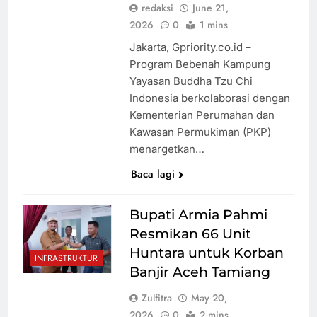
redaksi
June 21,
2026
0
1 mins
Jakarta, Gpriority.co.id –
Program Bebenah Kampung
Yayasan Buddha Tzu Chi
Indonesia berkolaborasi dengan
Kementerian Perumahan dan
Kawasan Permukiman (PKP)
menargetkan…
Baca lagi
Bupati Armia Pahmi
Resmikan 66 Unit
Huntara untuk Korban
INFRASTRUKTUR
Banjir Aceh Tamiang
Zulfitra
May 20,
2026
0
2 mins