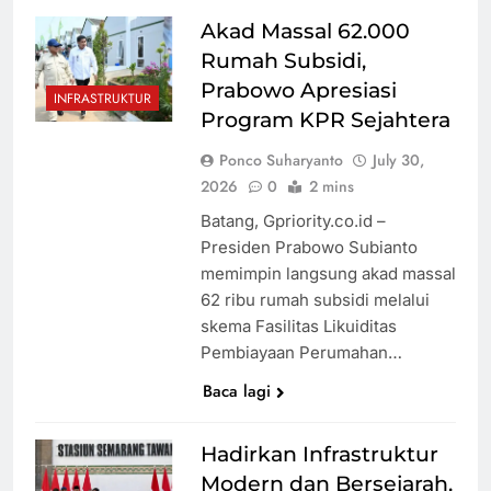
Primary Senat
Akad Massal 62.000
Demokrat di
Prabowo
Rumah Subsidi,
Michigan
Matangkan
Prabowo Apresiasi
Program
INFRASTRUKTUR
Program KPR Sejahtera
Pembaruan
Buku Ajar
Canggih! SMK
Ponco Suharyanto
July 30,
Nasional
di Jayapura
2026
0
2 mins
Gunakan
Batang, Gpriority.co.id –
Absen Digital
Presiden Prabowo Subianto
dengan Kartu
Jual Gado-
memimpin langsung akad massal
yang Dapat
Gado di
62 ribu rumah subsidi melalui
Dipantau
Makkah
skema Fasilitas Likuiditas
Orang Tua
dengan View
Pembiayaan Perumahan…
Jabal
Mengapa
Baca lagi
Khandamah,
Wanita Harus
Ibu Asal
Selalu
Hadirkan Infrastruktur
Madura
Dinasihati? Ini
Modern dan Bersejarah,
Mendadak
Cara Terbaik
Soroti