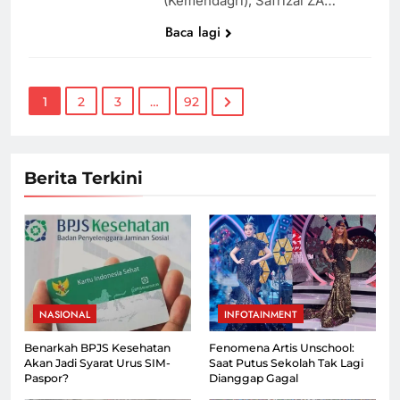
(Kemendagri), Safrizal ZA…
Baca lagi
1
2
3
…
92
Berita Terkini
NASIONAL
INFOTAINMENT
Benarkah BPJS Kesehatan
Fenomena Artis Unschool:
Akan Jadi Syarat Urus SIM-
Saat Putus Sekolah Tak Lagi
Paspor?
Dianggap Gagal