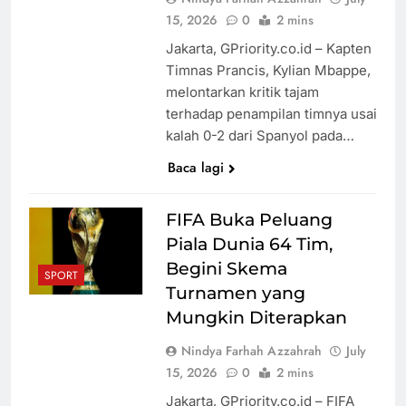
15, 2026
0
2 mins
Jakarta, GPriority.co.id – Kapten
Timnas Prancis, Kylian Mbappe,
melontarkan kritik tajam
terhadap penampilan timnya usai
kalah 0-2 dari Spanyol pada…
Baca lagi
FIFA Buka Peluang
Piala Dunia 64 Tim,
Begini Skema
SPORT
Turnamen yang
Mungkin Diterapkan
Nindya Farhah Azzahrah
July
15, 2026
0
2 mins
Jakarta, GPriority.co.id – FIFA