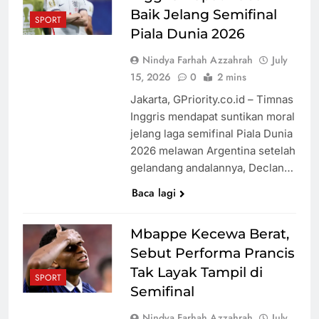
Terintegrasi
Papua Barat
Baik Jelang Semifinal
SPORT
Genjot PAD
Piala Dunia 2026
dan 3 Program
Nindya Farhah Azzahrah
July
Otsus
Dana Otsus
15, 2026
0
2 mins
Tahap II Papua
Jakarta, GPriority.co.id – Timnas
Barat
Inggris mendapat suntikan moral
Didorong
jelang laga semifinal Piala Dunia
Segera Cair
2026 melawan Argentina setelah
gelandang andalannya, Declan…
Baca lagi
Mbappe Kecewa Berat,
Sebut Performa Prancis
Tak Layak Tampil di
SPORT
Semifinal
Nindya Farhah Azzahrah
July