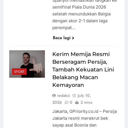
Spanyol memastikan langkah ke
semifinal Piala Dunia 2026
setelah menundukkan Belgia
dengan skor 2-1 dalam laga
perempat…
Baca lagi
Kerim Memija Resmi
Berseragam Persija,
Tambah Kekuatan Lini
SPORT
Belakang Macan
Kemayoran
redaksi
July 10,
2026
0
2 mins
Jakarta, GPriority.co.id – Persija
Jakarta resmi merekrut bek
sayap asal Bosnia dan