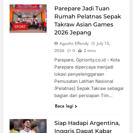
Dokter Usai
Parepare Jadi Tuan
Keluhkan
Media Asing
Rumah Pelatnas Sepak
Kamar RS di
Kembali Soroti
Takraw Asian Games
Medsos
Pemerintahan
SPORT
2026 Jepang
Prabowo,
Indonesia
Tips Aman
Agustin Effendy
July 15,
Disebut Akan
Melamar Kerja
2026
0
2 mins
Bangkrut
Secara Online,
Parepare, Gpriority.co.id – Kota
Waspada
Parepare dipercaya menjadi
TPPO Digital!
Pesona Kain
lokasi penyelenggaraan
Tenun NTB
Pemusatan Latihan Nasional
Tampil di
(Pelatnas) Sepak Takraw sebagai
Panggung
bagian dari persiapan Tim…
IFW 2026
Pemprov
Baca lagi
Papua Barat
Siap Terapkan
Siap Hadapi Argentina,
Sistem
Inggris Dapat Kabar
Perencanaan
Pemprov