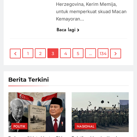
Herzegovina, Kerim Memija,
untuk memperkuat skuad Macan
Kemayoran…
Baca lagi
1
2
3
4
5
…
134
Berita Terkini
POLITIK
NASIONAL