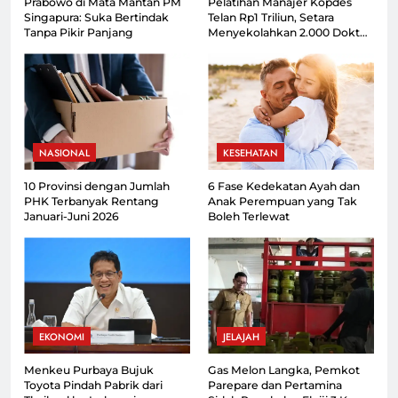
Prabowo di Mata Mantan PM
Pelatihan Manajer Kopdes
Singapura: Suka Bertindak
Telan Rp1 Triliun, Setara
Tanpa Pikir Panjang
Menyekolahkan 2.000 Dokter
Spesialis
NASIONAL
KESEHATAN
10 Provinsi dengan Jumlah
6 Fase Kedekatan Ayah dan
PHK Terbanyak Rentang
Anak Perempuan yang Tak
Januari-Juni 2026
Boleh Terlewat
EKONOMI
JELAJAH
Menkeu Purbaya Bujuk
Gas Melon Langka, Pemkot
Toyota Pindah Pabrik dari
Parepare dan Pertamina