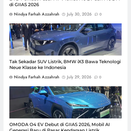
di GIIAS 2026
Nindya Farhah Azzahrah
July 30, 2026
0
BMW iX3 perdana meluncur di GIIAS 2026, Rabu
(29/7)/Foto : Dok. GPriority (Nindya Farhah Azzahrah)
Tak Sekadar SUV Listrik, BMW iX3 Bawa Teknologi
Neue Klasse ke Indonesia
Nindya Farhah Azzahrah
July 29, 2026
0
OMODA O4 EV meluncur di GIIAS 2026, Rabu (29/7)/Foto
: Dok. GPriority (Nindya Farhah Azzahrah)
OMODA O4 EV Debut di GIIAS 2026, Mobil AI
Generasi Baru di Pasar Kendaraan Listrik