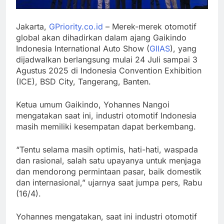
Menyekolahkan
dengan
2.000 Dokter
Jumlah PHK
Jakarta,
GPriority.co.id
– Merek-merek otomotif
Spesialis
Terbanyak
global akan dihadirkan dalam ajang Gaikindo
Rentang
6 Fase
Indonesia International Auto Show (
GIIAS
), yang
Januari-Juni
Kedekatan
dijadwalkan berlangsung mulai 24 Juli sampai 3
Agustus 2025 di Indonesia Convention Exhibition
2026
Ayah dan Anak
(ICE), BSD City, Tangerang, Banten.
Perempuan
yang Tak
Ketua umum Gaikindo, Yohannes Nangoi
Boleh Terlewat
mengatakan saat ini, industri otomotif Indonesia
masih memiliki kesempatan dapat berkembang.
“Tentu selama masih optimis, hati-hati, waspada
dan rasional, salah satu upayanya untuk menjaga
dan mendorong permintaan pasar, baik domestik
dan internasional,” ujarnya saat jumpa pers, Rabu
(16/4).
Yohannes mengatakan, saat ini industri otomotif