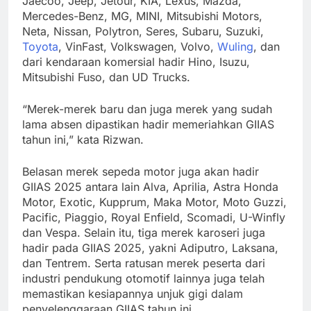
Jaecoo, Jeep, Jetour, KIA, Lexus, Mazda,
Mercedes-Benz, MG, MINI, Mitsubishi Motors,
Neta, Nissan, Polytron, Seres, Subaru, Suzuki,
Toyota
, VinFast, Volkswagen, Volvo,
Wuling
, dan
dari kendaraan komersial hadir Hino, Isuzu,
Mitsubishi Fuso, dan UD Trucks.
“Merek-merek baru dan juga merek yang sudah
lama absen dipastikan hadir memeriahkan GIIAS
tahun ini,” kata Rizwan.
Belasan merek sepeda motor juga akan hadir
GIIAS 2025 antara lain Alva, Aprilia, Astra Honda
Motor, Exotic, Kupprum, Maka Motor, Moto Guzzi,
Pacific, Piaggio, Royal Enfield, Scomadi, U-Winfly
dan Vespa. Selain itu, tiga merek karoseri juga
hadir pada GIIAS 2025, yakni Adiputro, Laksana,
dan Tentrem. Serta ratusan merek peserta dari
industri pendukung otomotif lainnya juga telah
memastikan kesiapannya unjuk gigi dalam
penyelenggaraan GIIAS tahun ini.