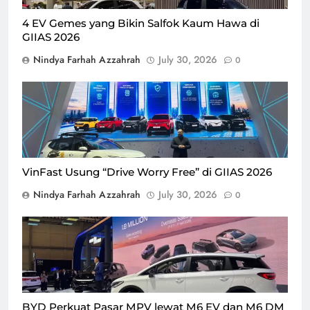
4 EV Gemes yang Bikin Salfok Kaum Hawa di
GIIAS 2026
Nindya Farhah Azzahrah
July 30, 2026
0
Head of Training Department VinFast Indonesia Rinaldi
Ramdani, saat mempresentasikan konsep "Drive Worry
Free" dari VinFast di GIIAS 2026, Rabu (29/7)/Foto : Dok.
GPriority (Nindya Farhah Azzahrah)
VinFast Usung “Drive Worry Free” di GIIAS 2026
Nindya Farhah Azzahrah
July 30, 2026
0
PT BYD Motor Indonesia memperkenalkan dua pilihan
teknologi dalam keluarga BYD M6, yakni kendaraan
listrik murni atau Battery Electric Vehicle (EV) dan Dual
Mode (DM), pada acara GIIAS 2026, Rabu (29/7)/Foto : Dok.
GPriority (Nindya Farhah Azzahrah)
BYD Perkuat Pasar MPV lewat M6 EV dan M6 DM