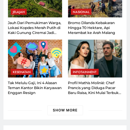
JELAJAH
NASIONAL
Jauh Dari Pemukiman Warga,
Bromo Dilanda Kebakaran
Lokasi Kopdes Merah Putih di
Hingga 70 Hektare, Api
Kaki Gunung Ciremai Jadi
Merambat ke Arah Malang
Sorotan
KESEHATAN
INFOTAINMENT
Tak Melulu Gaji, Ini 4 Alasan
Profil Mathis Molinié: Chef
Teman Kantor Bikin Karyawan
Prancis yang Diduga Pacar
Enggan Resign
Baru Raisa, Kini Mulai Terbuka
ke Publik!
SHOW MORE