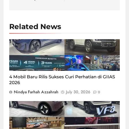
Related News
4 mobil baru rilis yang dipresentasikan pada ajang GIIAS
2026, Rabu (29/7) di ICE BSD City Tangerang/Foto : Dok.
GPriority (Nindya Farhah Azzahrah)
4 Mobil Baru Rilis Sukses Curi Perhatian di GIIAS
2026
Nindya Farhah Azzahrah
July 30, 2026
0
4 EV Gemes yang hadir di ajang GIIAS 2026, yang
berlangsung pada 30 Juli - 6 Agustus 2026/Foto : Dok.
GPriority (Nindya Farhah Azzahrah)