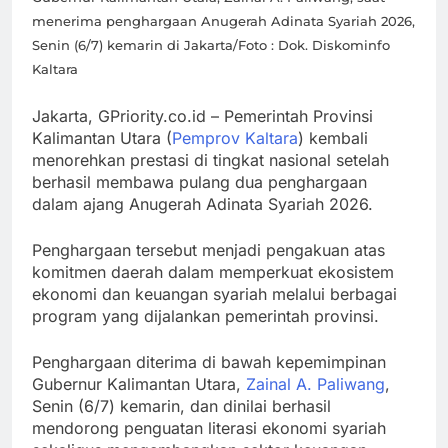
Terintegrasi
Papua Barat
menerima penghargaan Anugerah Adinata Syariah 2026,
Genjot PAD
Senin (6/7) kemarin di Jakarta/Foto : Dok. Diskominfo
dan 3 Program
Kaltara
Otsus
Dana Otsus
Jakarta, GPriority.co.id – Pemerintah Provinsi
Tahap II Papua
Kalimantan Utara (
Pemprov Kaltara
) kembali
Barat
menorehkan prestasi di tingkat nasional setelah
Didorong
berhasil membawa pulang dua penghargaan
Segera Cair
dalam ajang Anugerah Adinata Syariah 2026.
Penghargaan tersebut menjadi pengakuan atas
komitmen daerah dalam memperkuat ekosistem
ekonomi dan keuangan syariah melalui berbagai
program yang dijalankan pemerintah provinsi.
Penghargaan diterima di bawah kepemimpinan
Gubernur Kalimantan Utara,
Zainal A. Paliwang
,
Senin (6/7) kemarin, dan dinilai berhasil
mendorong penguatan literasi ekonomi syariah