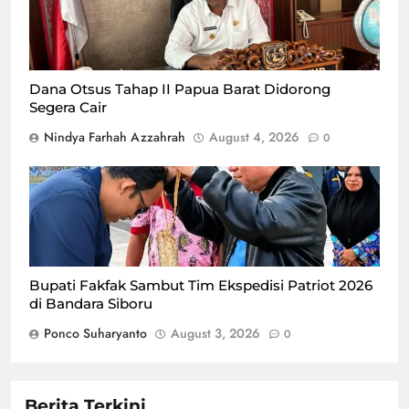
ditemui GPriority pada Selasa (4/8) di Jakarta/Foto : Dok.
GPriority (Nindya Farhah Azzahrah)
Dana Otsus Tahap II Papua Barat Didorong
Segera Cair
Nindya Farhah Azzahrah
August 4, 2026
0
Bupati Fakfak Sambut Tim Ekspedisi Patriot 2026
di Bandara Siboru
Ponco Suharyanto
August 3, 2026
0
Berita Terkini