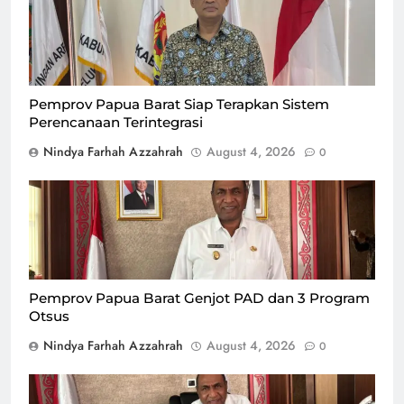
(Bappeda) Papua Barat, Prof. Dr. Charlie D. Heatubun,
S.Hut., M.Si., saat ditemui GPriority pada Selasa (4/8) di
Jakarta/Foto : Dok. GPriority (Nindya Farhah Azzahrah)
Pemprov Papua Barat Siap Terapkan Sistem
Perencanaan Terintegrasi
Nindya Farhah Azzahrah
August 4, 2026
0
Wakil Gubernur Papua Barat, Mohamad Lakotani, saat
ditemui GPriority di Jakarta, Selasa (4/8)/Foto : Dok.
GPriority (Nindya Farhah Azzahrah)
Pemprov Papua Barat Genjot PAD dan 3 Program
Otsus
Nindya Farhah Azzahrah
August 4, 2026
0
Wakil Gubernur Papua Barat, Mohamad Lakotani, saat