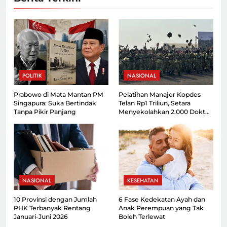
POLITIK
NASIONAL
Prabowo di Mata Mantan PM
Pelatihan Manajer Kopdes
Singapura: Suka Bertindak
Telan Rp1 Triliun, Setara
Tanpa Pikir Panjang
Menyekolahkan 2.000 Dokter
Spesialis
NASIONAL
KESEHATAN
10 Provinsi dengan Jumlah
6 Fase Kedekatan Ayah dan
PHK Terbanyak Rentang
Anak Perempuan yang Tak
Januari-Juni 2026
Boleh Terlewat