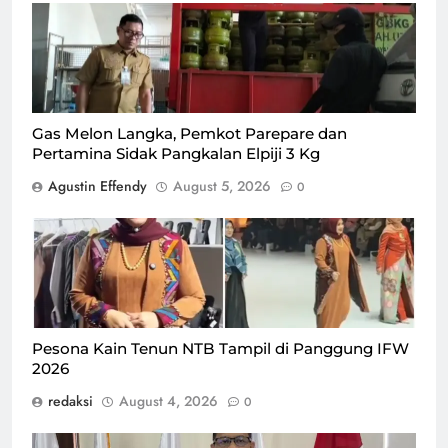
Gas Melon Langka, Pemkot Parepare dan
Pertamina Sidak Pangkalan Elpiji 3 Kg
Agustin Effendy
August 5, 2026
0
Kain tenun NTB (Nusa Tenggara Barat) tampil sebagai
salah satu daya tarik dalam BTN Indonesia Fashion
Week (IFW) 2026/Foto : Dok. Tangkapan Layar Instagram
@humas_ntb
Pesona Kain Tenun NTB Tampil di Panggung IFW
2026
redaksi
August 4, 2026
0
Plt. Kepala Badan Perencanaan Pembangunan Daerah