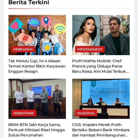
Berita Terkini
KESEHATAN
INFOTAINMENT
Tak Melulu Gaji, Ini 4 Alasan
Profil Mathis Molinié: Chef
Teman Kantor Bikin Karyawan
Prancis yang Diduga Pacar
Enggan Resign
Baru Raisa, Kini Mulai Terbuka
ke Publik!
NUSANTARA
NASIONAL
BRIN-BTN Jalin Kerja Sama,
CSIS: Kopdes Merah Putih
Perkuat Hilirisasi Riset hingga
Berisiko Bebani Bank Himbara
Solusi Perumahan
dan Hambat Pembangunan