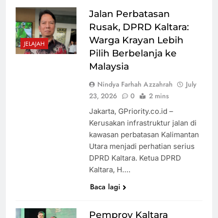
Pabrik dari
Jalan Perbatasan
Thailand ke
Gas Melon
Rusak, DPRD Kaltara:
Indonesia
Langka,
Warga Krayan Lebih
Pemkot
JELAJAH
Pilih Berbelanja ke
Parepare dan
Malaysia
Pertamina
Perkuat
Sidak
Kualitas
Nindya Farhah Azzahrah
July
Pangkalan
Pendidikan,
23, 2026
0
2 mins
Elpiji 3 Kg
Singapura
Jakarta, GPriority.co.id –
Naikkan Gaji
Ariana Grande
Kerusakan infrastruktur jalan di
36.000 Guru
Pilih Hiatus
kawasan perbatasan Kalimantan
Usai Netizen
Utara menjadi perhatian serius
Sebut Fisiknya
DPRD Kaltara. Ketua DPRD
Makin
Viral Pasien
Kaltara, H….
Mengkhawatirkan
BPJS Dihujat
Baca lagi
Nakes dan
Dokter Usai
Pemprov Kaltara
Keluhkan
Media Asing