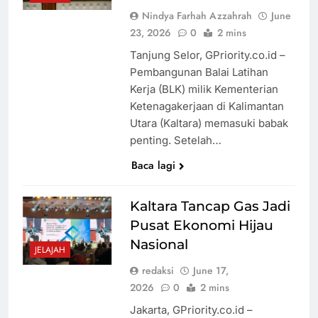
Nindya Farhah Azzahrah
June
23, 2026
0
2 mins
Tanjung Selor, GPriority.co.id –
Pembangunan Balai Latihan
Kerja (BLK) milik Kementerian
Ketenagakerjaan di Kalimantan
Utara (Kaltara) memasuki babak
penting. Setelah…
Baca lagi
Kaltara Tancap Gas Jadi
Pusat Ekonomi Hijau
Nasional
JELAJAH
redaksi
June 17,
2026
0
2 mins
Jakarta, GPriority.co.id –