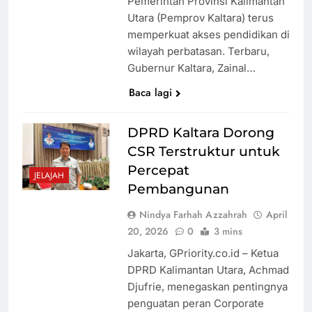
Pemerintah Provinsi Kalimantan
Utara (Pemprov Kaltara) terus
memperkuat akses pendidikan di
wilayah perbatasan. Terbaru,
Gubernur Kaltara, Zainal…
Baca lagi
DPRD Kaltara Dorong
CSR Terstruktur untuk
Percepat
JELAJAH
Pembangunan
Nindya Farhah Azzahrah
April
20, 2026
0
3 mins
Jakarta, GPriority.co.id – Ketua
DPRD Kalimantan Utara, Achmad
Djufrie, menegaskan pentingnya
penguatan peran Corporate