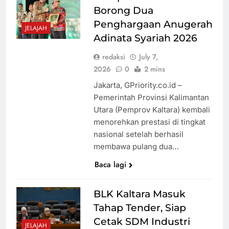
Kamar RS di
Kembali Soroti
Borong Dua
Medsos
Pemerintahan
Penghargaan Anugerah
JELAJAH
Prabowo,
Adinata Syariah 2026
Indonesia
Tips Aman
redaksi
July 7,
Disebut Akan
Melamar Kerja
2026
0
2 mins
Bangkrut
Secara Online,
Jakarta, GPriority.co.id –
Waspada
Pemerintah Provinsi Kalimantan
TPPO Digital!
Utara (Pemprov Kaltara) kembali
menorehkan prestasi di tingkat
nasional setelah berhasil
membawa pulang dua…
Baca lagi
BLK Kaltara Masuk
Tahap Tender, Siap
Cetak SDM Industri
JELAJAH