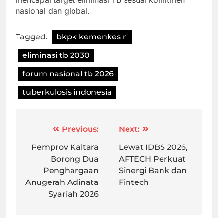
mencapai target eliminasi TB sesuai komitmen
nasional dan global.
Tagged:
bkpk kemenkes ri
eliminasi tb 2030
forum nasional tb 2026
tuberkulosis indonesia
Post
Previous:
Next:
navigation
Pemprov Kaltara
Lewat IDBS 2026,
Borong Dua
AFTECH Perkuat
Penghargaan
Sinergi Bank dan
Anugerah Adinata
Fintech
Syariah 2026