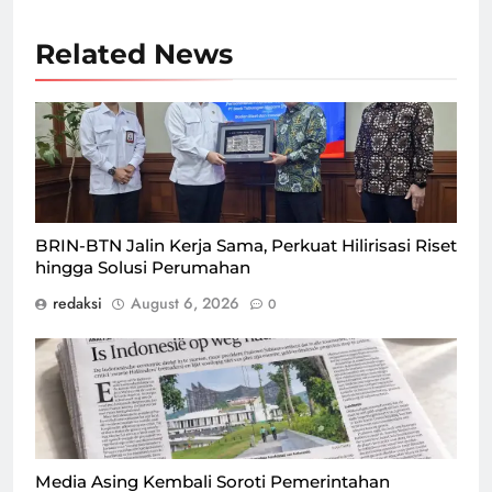
Related News
BRIN dan BTN jalin kerja sama untuk perkuat hilirisasi
riset hingga solusi perumahan, Kamis (6/8) di
Jakarta/Foto : Dok. GPriority (Risma Octavia)
BRIN-BTN Jalin Kerja Sama, Perkuat Hilirisasi Riset
hingga Solusi Perumahan
redaksi
August 6, 2026
0
Ilustrasi surat kabar Belanda De Volkskrant, yang
menyoroti perekonomian Indonesia di era pemerintahan
Prabowo/Foto : Dok. Istimewa
Media Asing Kembali Soroti Pemerintahan