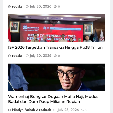
redaksi
July 30, 2026
0
agenda Konferensi Pers pelaksanaan ISF 2026 bersama
Kamar Dagang dan Industri (KADIN), Gabungan Industri
Pariwisata Indonesia (GIPI), dan APPBI di Auditorium
Kementerian Perdagangan, Kamis (30/7)/Foto : Dok.
GPriority (Risma Octavia)
ISF 2026 Targetkan Transaksi Hingga Rp38 Triliun
redaksi
July 30, 2026
0
Wakil Menteri Haji dan Umrah, Dahnil Anzar
Simanjuntak/Foto : BPMI Setpres
Wamenhaj Bongkar Dugaan Mafia Haji, Modus
Badal dan Dam Raup Miliaran Rupiah
Nindya Farhah Azzahrah
July 28, 2026
0