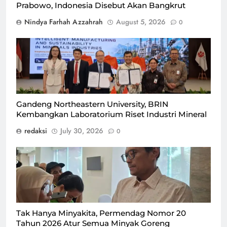
Prabowo, Indonesia Disebut Akan Bangkrut
Nindya Farhah Azzahrah
August 5, 2026
0
BRIN kerja sama dengan Northeastern University China
untuk kembangkan laboratorium riset industri mineral,
Kamis (30/7)/Foto : Dok. GPriority (Nindya Farhah
Azzahrah)
Gandeng Northeastern University, BRIN
Kembangkan Laboratorium Riset Industri Mineral
redaksi
July 30, 2026
0
Direktur Jenderal Perdagangan Dalam Negeri
Kemendag, Iqbal Shoffan Shofwan, dalam wawancara
seusai Konferensi Pers pelaksanaan Indonesia Shopping
Festival (ISF) 2026 bersama KADIN, GIPI, dan APPBI di
Auditorium Kementerian Perdagangan, Jakarta, Kamis
Tak Hanya Minyakita, Permendag Nomor 20
(30/7)/Foto : Dok. GPriority (Risma Octavia)
Tahun 2026 Atur Semua Minyak Goreng