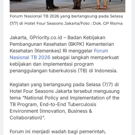
Viral
Suami
Diskriminasi
Membimbing
Pasien BPJS,
Forum Nasional TB 2026 yang berlangsung pada Selasa
Istri
dr. Gia:
(7/7) di Hotel Four Seasons Jakarta/Foto : Dok. GP Risma
Selelah-
Kebijakan Baru
lelahnya
Trump: Datang
Jakarta, GPriority.co.id – Badan Kebijakan
Nakes, Lebih
ke AS untuk
Pembangunan Kesehatan (BKPK) Kementerian
Lelah Pasien
Melahirkan
Kesehatan (Kemenkes) RI menggelar
Forum
Nasional TB 2026
sebagai langkah memperkuat
Bisa Diusir
kebijakan dan implementasi program
penanggulangan tuberkulosis (TB) di Indonesia.
Kegiatan yang berlangsung pada Selasa (7/7) di
Hotel Four Seasons Jakarta tersebut mengusung
tema “National Policy and Implementation of the
TB Program, End-to-End Tuberculosis
Environment (Innovation, Business &
Collaboration)”.
Forum ini menjadi wadah bagi pemerintah,