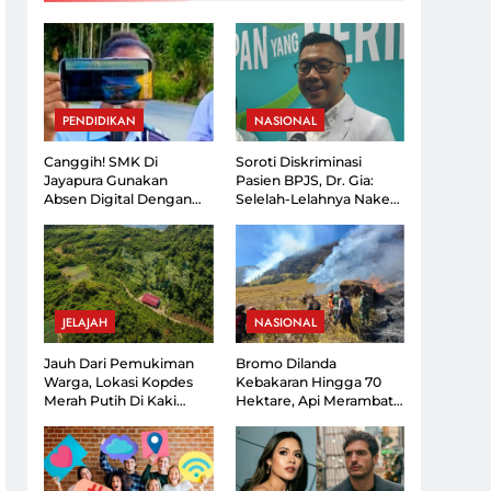
i Mata Mantan PM
 Suka Bertindak
r Panjang
i Dengan Jumlah
PENDIDIKAN
NASIONAL
nyak Rentang
ni 2026
Canggih! SMK Di
Soroti Diskriminasi
Jayapura Gunakan
Pasien BPJS, Dr. Gia:
Absen Digital Dengan
Selelah-Lelahnya Nakes,
Kartu Yang Dapat
Lebih Lelah Pasien
Dipantau Orang Tua
JELAJAH
NASIONAL
Jauh Dari Pemukiman
Bromo Dilanda
Warga, Lokasi Kopdes
Kebakaran Hingga 70
Merah Putih Di Kaki
Hektare, Api Merambat
Gunung Ciremai Jadi
Ke Arah Malang
Sorotan