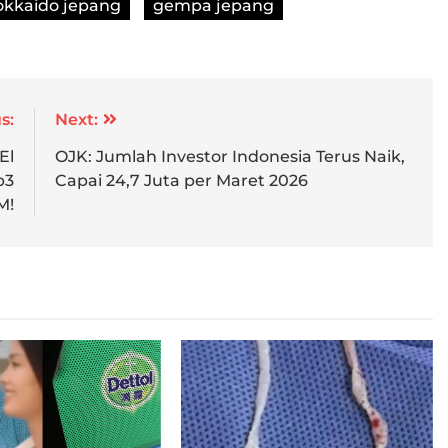
kkaido jepang
gempa jepang
s:
Next:
El
OJK: Jumlah Investor Indonesia Terus Naik,
p3
Capai 24,7 Juta per Maret 2026
M!
i China/Foto : Dok.
Cacing pita yang ditemukan di perut
Morning Post
Wang/Foto : Dok. South Morning
China Post