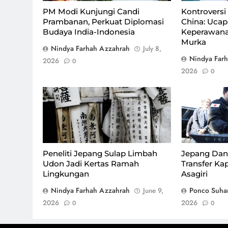
PM Modi Kunjungi Candi
Kontroversi 
Prambanan, Perkuat Diplomasi
China: Ucap
Budaya India-Indonesia
Keperawana
Murka
Nindya Farhah Azzahrah
July 8,
Nindya Far
2026
0
2026
0
Ilustrasi kertas dari limbah udon/Foto
: Dok. X
Peneliti Jepang Sulap Limbah
Jepang Dan
Udon Jadi Kertas Ramah
Transfer Ka
Lingkungan
Asagiri
Nindya Farhah Azzahrah
Ponco Suha
June 9,
2026
2026
0
0