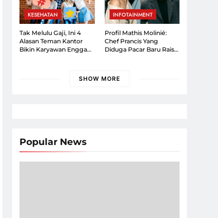
KESEHATAN
INFOTAINMENT
Tak Melulu Gaji, Ini 4
Profil Mathis Molinié:
Alasan Teman Kantor
Chef Prancis Yang
Bikin Karyawan Enggan
Diduga Pacar Baru Raisa,
Resign
Kini Mulai Terbuka Ke
Publik!
SHOW MORE
Popular News