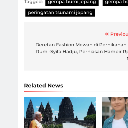
Tagged:
gempa bumi jepang
gempa ho
peringatan tsunami jepang
Post
Previou
navigation
Deretan Fashion Mewah di Pernikahan 
Rumi-Syifa Hadju, Perhiasan Hampir R
Related News
Momen PM Modi saat mengunjungi
Iklan dettol d
Candi Prambanan pada Rabu
South China 
(8/7)/Foto : Dok. X