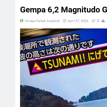
CSIS: 
Berisi
Gempa 6,2 Magnitudo 
Himba
Pemba
0
Nindya Farhah Azzahrah
April 27, 2026
Pelati
Telan R
Menye
Spesial
6 Fas
Anak 
Boleh 