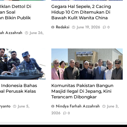
Iklan Dettol Di
Gegara Hal Sepele, 2 Cacing
an Soal
Hidup 10 Cm Ditemukan Di
n Bikin Publik
Bawah Kulit Wanita China
Redaksi
June 19, 2026
0
hah Azzahrah
June 26,
Momen saat peresmian masjid
komunitas Pakistan di Jepang/Foto :
Dok. X
 Indonesia Bahas
Komunitas Pakistan Bangun
pal Perusak Kelas
Masjid Ilegal Di Jepang, Kini
Terancam Dibongkar
ryanto
Nindya Farhah Azzahrah
June 5,
June 3,
2026
0