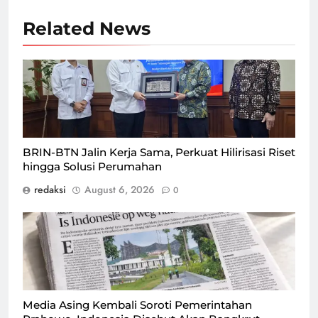
Related News
BRIN dan BTN jalin kerja sama untuk perkuat hilirisasi
riset hingga solusi perumahan, Kamis (6/8) di
Jakarta/Foto : Dok. GPriority (Risma Octavia)
BRIN-BTN Jalin Kerja Sama, Perkuat Hilirisasi Riset
hingga Solusi Perumahan
redaksi
August 6, 2026
0
Ilustrasi surat kabar Belanda De Volkskrant, yang
menyoroti perekonomian Indonesia di era pemerintahan
Prabowo/Foto : Dok. Istimewa
Media Asing Kembali Soroti Pemerintahan