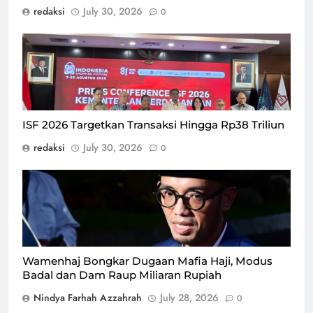
redaksi
July 30, 2026
0
agenda Konferensi Pers pelaksanaan ISF 2026 bersama
Kamar Dagang dan Industri (KADIN), Gabungan Industri
Pariwisata Indonesia (GIPI), dan APPBI di Auditorium
Kementerian Perdagangan, Kamis (30/7)/Foto : Dok.
GPriority (Risma Octavia)
ISF 2026 Targetkan Transaksi Hingga Rp38 Triliun
redaksi
July 30, 2026
0
Wakil Menteri Haji dan Umrah, Dahnil Anzar
Simanjuntak/Foto : BPMI Setpres
Wamenhaj Bongkar Dugaan Mafia Haji, Modus
Badal dan Dam Raup Miliaran Rupiah
Nindya Farhah Azzahrah
July 28, 2026
0