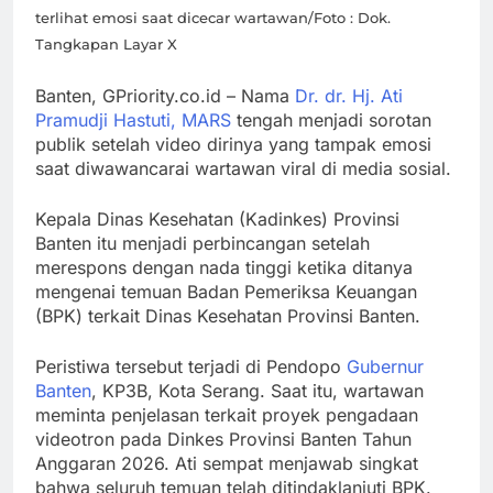
Enggan
Molinié: Chef
terlihat emosi saat dicecar wartawan/Foto : Dok.
Tangkapan Layar X
Resign
Prancis yang
Diduga Pacar
Banten, GPriority.co.id – Nama
Dr. dr. Hj. Ati
Baru Raisa,
BRIN-BTN
Pramudji Hastuti, MARS
tengah menjadi sorotan
Kini Mulai
Jalin Kerja
publik setelah video dirinya yang tampak emosi
Terbuka ke
Sama, Perkuat
saat diwawancarai wartawan viral di media sosial.
Publik!
Hilirisasi Riset
hingga Solusi
Kepala Dinas Kesehatan (Kadinkes) Provinsi
Perumahan
Banten itu menjadi perbincangan setelah
merespons dengan nada tinggi ketika ditanya
mengenai temuan Badan Pemeriksa Keuangan
(BPK) terkait Dinas Kesehatan Provinsi Banten.
Peristiwa tersebut terjadi di Pendopo
Gubernur
Banten
, KP3B, Kota Serang. Saat itu, wartawan
meminta penjelasan terkait proyek pengadaan
videotron pada Dinkes Provinsi Banten Tahun
Anggaran 2026. Ati sempat menjawab singkat
bahwa seluruh temuan telah ditindaklanjuti BPK.