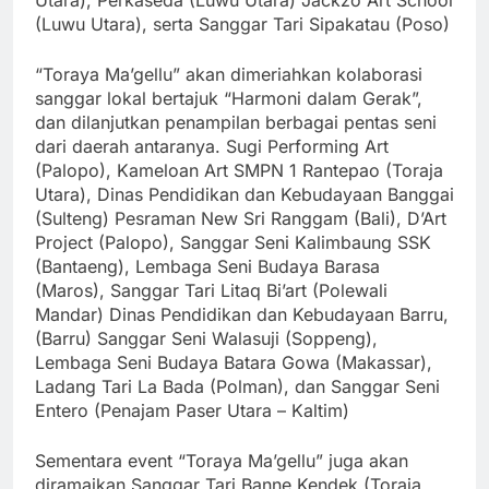
Utara), Perkaseda (Luwu Utara) Jackzo Art School
(Luwu Utara), serta Sanggar Tari Sipakatau (Poso)
“Toraya Ma’gellu” akan dimeriahkan kolaborasi
sanggar lokal bertajuk “Harmoni dalam Gerak”,
dan dilanjutkan penampilan berbagai pentas seni
dari daerah antaranya. Sugi Performing Art
(Palopo), Kameloan Art SMPN 1 Rantepao (Toraja
Utara), Dinas Pendidikan dan Kebudayaan Banggai
(Sulteng) Pesraman New Sri Ranggam (Bali), D’Art
Project (Palopo), Sanggar Seni Kalimbaung SSK
(Bantaeng), Lembaga Seni Budaya Barasa
(Maros), Sanggar Tari Litaq Bi’art (Polewali
Mandar) Dinas Pendidikan dan Kebudayaan Barru,
(Barru) Sanggar Seni Walasuji (Soppeng),
Lembaga Seni Budaya Batara Gowa (Makassar),
Ladang Tari La Bada (Polman), dan Sanggar Seni
Entero (Penajam Paser Utara – Kaltim)
Sementara event “Toraya Ma’gellu” juga akan
diramaikan Sanggar Tari Banne Kendek (Toraja