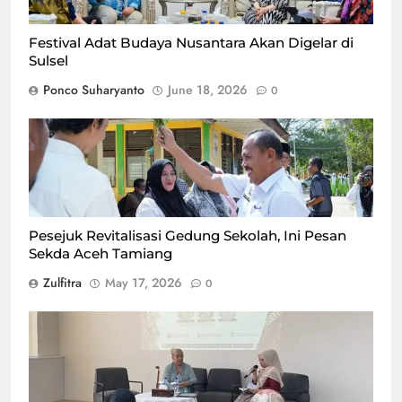
Festival Adat Budaya Nusantara Akan Digelar di
Sulsel
Ponco Suharyanto
June 18, 2026
0
Pesejuk Revitalisasi Gedung Sekolah, Ini Pesan
Sekda Aceh Tamiang
Zulfitra
May 17, 2026
0
Motivator sekaligus penggiat pelestarian budaya, Indra
Tjahjani dalam Kelas Literasi Budaya Nusantara, di
Perpustakaan Nasional, Selasa (12/5)/Foto Fifi
Abdurahman