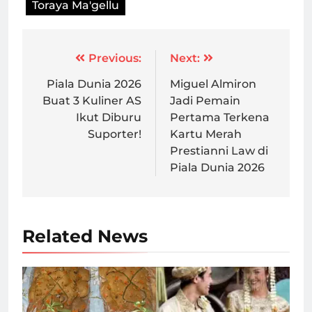
Toraya Ma'gellu
Post
Previous:
Next:
navigation
Piala Dunia 2026
Miguel Almiron
Buat 3 Kuliner AS
Jadi Pemain
Ikut Diburu
Pertama Terkena
Suporter!
Kartu Merah
Prestianni Law di
Piala Dunia 2026
Related News
Roti Buaya dalam budaya Betawi (terutama pada acara
lamaran atau pernikahan) disimbolkan sebagai harapan
akan menjaga komitmen dan bertahan bersama dalam