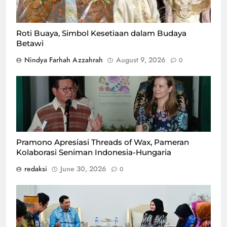
mengarungi bahtera rumah tangga/Foto : Dok. GPriority
(Nindya) dan ilustrasi Dok. Istimewa
Roti Buaya, Simbol Kesetiaan dalam Budaya
Betawi
Nindya Farhah Azzahrah
August 9, 2026
0
Pramono Apresiasi Threads of Wax, Pameran
Kolaborasi Seniman Indonesia-Hungaria
redaksi
June 30, 2026
0