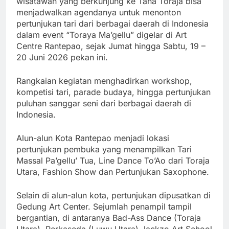
wisatawan yang berkunjung ke Tana Toraja bisa
Ucapkan “Free
menjadwalkan agendanya untuk menonton
Palestine”,
pertunjukan tari dari berbagai daerah di Indonesia
Karyawan
dalam event “Toraya Ma’gellu” digelar di Art
Centre Rantepao, sejak Jumat hingga Sabtu, 19 –
Burger King
Menko
20 Juni 2026 pekan ini.
Berhasil
Polkam: LPM
Galang Dana
Harus Jadi
Rangkaian kegiatan menghadirkan workshop,
Lebih dari
Pendorong
kompetisi tari, parade budaya, hingga pertunjukan
US$170.000
Program
puluhan sanggar seni dari berbagai daerah di
Pemerintah
Indonesia.
Alun-alun Kota Rantepao menjadi lokasi
pertunjukan pembuka yang menampilkan Tari
Massal Pa’gellu’ Tua, Line Dance To’Ao dari Toraja
Utara, Fashion Show dan Pertunjukan Saxophone.
Selain di alun-alun kota, pertunjukan dipusatkan di
Gedung Art Center. Sejumlah penampil tampil
bergantian, di antaranya Bad-Ass Dance (Toraja