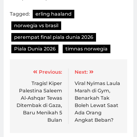
Tagged:
erling haaland
norwegia vs brasil
perempat final piala dunia 2026
Piala Dunia 2026
timnas norwegia
Post
Previous:
Next:
navigation
Tragis! Kiper
Viral Nyimas Laula
Palestina Saleem
Marah di Gym,
Al-Ashqar Tewas
Benarkah Tak
Ditembak di Gaza,
Boleh Lewat Saat
Baru Menikah 5
Ada Orang
Bulan
Angkat Beban?