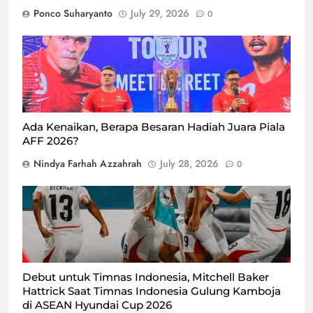
Ponco Suharyanto
July 29, 2026
0
Momen saat trofi Piala AFF 2026 dipamerkan di
Kasablanka, Jakarta, beberapa waktu lalu/Foto : Dok.
Istimewa
Ada Kenaikan, Berapa Besaran Hadiah Juara Piala
AFF 2026?
Nindya Farhah Azzahrah
July 28, 2026
0
Debut untuk Timnas Indonesia, Mitchell Baker
Hattrick Saat Timnas Indonesia Gulung Kamboja
di ASEAN Hyundai Cup 2026