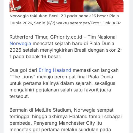
Ucapkan “Free
Palestine”,
Norwegia taklukan Brasil 2-1 pada babak 16 besar Piala
Karyawan
Dunia 2026, Senin (6/7) waktu setempat/Foto : Dok. AFP
Burger King
Menko
Berhasil
Polkam: LPM
Rutherford Timur, GPriority.co.id – Tim Nasional
Galang Dana
Harus Jadi
Norwegia
mencatat sejarah baru di Piala Dunia
Lebih dari
Pendorong
2026 setelah menyingkirkan Brasil dengan skor 2-
1 pada babak 16 besar.
US$170.000
Program
Pemerintah
Dua gol dari
Erling Haaland
memastikan langkah
“The Lions” menuju perempat final Piala Dunia
untuk pertama kalinya dalam sejarah, sekaligus
mengakhiri perjalanan salah satu favorit juara
tersebut.
Bermain di MetLife Stadium, Norwegia sempat
tertinggal hingga akhirnya Haaland tampil sebagai
pembeda. Penyerang Manchester City itu
mencetak gol pertama melalui sundulan pada