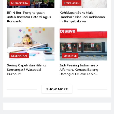
NUSANTARA
KESEHATAN
BRIN Beri Penghargaan
Kehidupan Seks Mulai
untuk Inovator Baterai Agus
Hambar? Bisa Jadi Kebiasaan
Purwanto
Ini Penyebabnya
KESEHATAN
LIFESTYLE
Sering Capek dan Hilang
Jadi Pesaing Indomaret-
Semangat? Waspadai
Alfamart, Kenapa Barang-
Burnout!
Barang di O!Save Lebih
Murah?
SHOW MORE