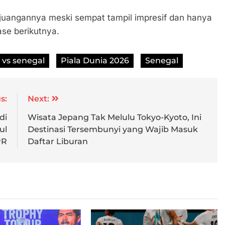
rjuangannya meski sempat tampil impresif dan hanya
se berikutnya.
 vs senegal
Piala Dunia 2026
Senegal
s:
Next:
di
Wisata Jepang Tak Melulu Tokyo-Kyoto, Ini
ul
Destinasi Tersembunyi yang Wajib Masuk
PR
Daftar Liburan
ofi Piala AFF 2026