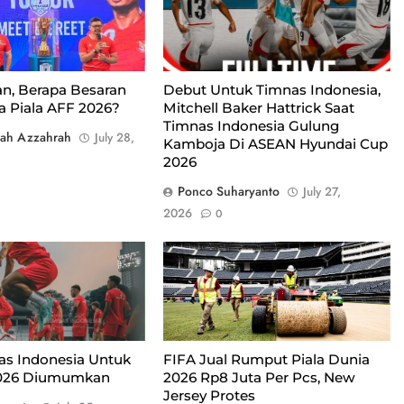
i Kasablanka, Jakarta,
u lalu/Foto : Dok.
n, Berapa Besaran
Debut Untuk Timnas Indonesia,
a Piala AFF 2026?
Mitchell Baker Hattrick Saat
Timnas Indonesia Gulung
hah Azzahrah
July 28,
Kamboja Di ASEAN Hyundai Cup
2026
Ponco Suharyanto
July 27,
2026
0
Rumput di MetLife Stadium, New
York, New Jersey, saat final Piala
Dunia 2026 dijual Rp8 juta per
pcs/Foto : Dok. FIFA
as Indonesia Untuk
FIFA Jual Rumput Piala Dunia
2026 Diumumkan
2026 Rp8 Juta Per Pcs, New
Jersey Protes