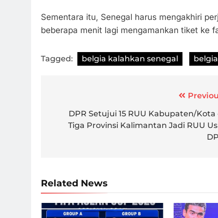
Sementara itu, Senegal harus mengakhiri pe
beberapa menit lagi mengamankan tiket ke fa
Tagged:
belgia kalahkan senegal
belgia
Post
Previou
navigation
DPR Setujui 15 RUU Kabupaten/Kota 
Tiga Provinsi Kalimantan Jadi RUU Us
D
Related News
Momen saat tr