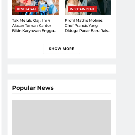
KESEHATAN
INFOTAINMENT
Tak Melulu Gaji, Ini 4
Profil Mathis Molinié:
Alasan Teman Kantor
Chef Prancis Yang
Bikin Karyawan Enggan
Diduga Pacar Baru Raisa,
Resign
Kini Mulai Terbuka Ke
Publik!
SHOW MORE
Popular News