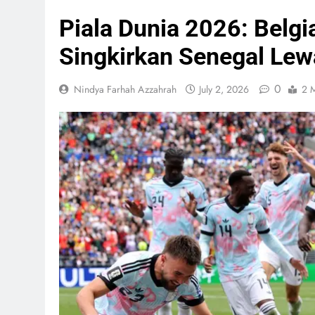
CSIS: 
Berisi
Piala Dunia 2026: Belgi
Himba
Pemba
Singkirkan Senegal Lewa
Pelati
Telan R
0
Nindya Farhah Azzahrah
July 2, 2026
2 
Menye
Spesial
6 Fas
Anak 
Boleh 