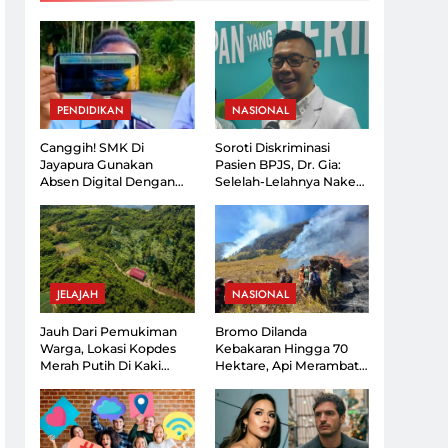
i Mata Mantan PM
 Suka Bertindak
r Panjang
i Dengan Jumlah
PENDIDIKAN
NASIONAL
nyak Rentang
ni 2026
Canggih! SMK Di
Soroti Diskriminasi
Jayapura Gunakan
Pasien BPJS, Dr. Gia:
Absen Digital Dengan
Selelah-Lelahnya Nakes,
Kartu Yang Dapat
Lebih Lelah Pasien
Dipantau Orang Tua
JELAJAH
NASIONAL
Jauh Dari Pemukiman
Bromo Dilanda
Warga, Lokasi Kopdes
Kebakaran Hingga 70
Merah Putih Di Kaki
Hektare, Api Merambat
Gunung Ciremai Jadi
Ke Arah Malang
Sorotan