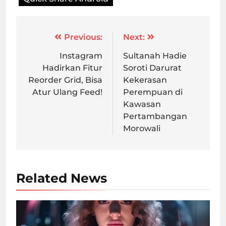
Post
Previous:
Next:
navigation
Instagram
Sultanah Hadie
Hadirkan Fitur
Soroti Darurat
Reorder Grid, Bisa
Kekerasan
Atur Ulang Feed!
Perempuan di
Kawasan
Pertambangan
Morowali
Related News
Ilustrasi AI Influencer/Foto : Dok. Unsplash