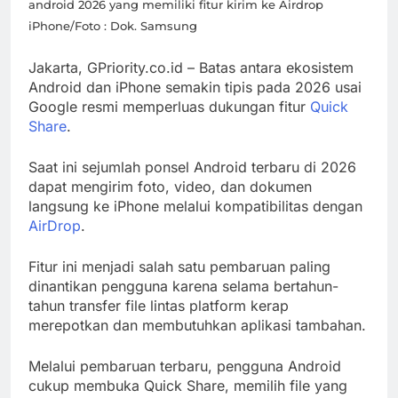
android 2026 yang memiliki fitur kirim ke Airdrop
Nasional
di Jayapura
iPhone/Foto : Dok. Samsung
Gunakan
Absen Digital
Jakarta, GPriority.co.id – Batas antara ekosistem
dengan Kartu
Jual Gado-
Android dan iPhone semakin tipis pada 2026 usai
yang Dapat
Gado di
Google resmi memperluas dukungan fitur
Quick
Share
.
Dipantau
Makkah
Orang Tua
dengan View
Saat ini sejumlah ponsel Android terbaru di 2026
Jabal
dapat mengirim foto, video, dan dokumen
Khandamah,
langsung ke iPhone melalui kompatibilitas dengan
Ibu Asal
AirDrop
.
Madura
Mendadak
Fitur ini menjadi salah satu pembaruan paling
Viral
dinantikan pengguna karena selama bertahun-
tahun transfer file lintas platform kerap
merepotkan dan membutuhkan aplikasi tambahan.
Melalui pembaruan terbaru, pengguna Android
cukup membuka Quick Share, memilih file yang