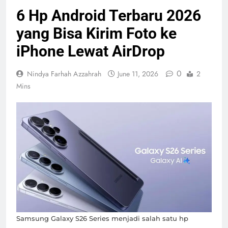
Karyawan
6 Hp Android Terbaru 2026
Burger King
Menko
yang Bisa Kirim Foto ke
Berhasil
Polkam: LPM
Galang Dana
Harus Jadi
iPhone Lewat AirDrop
Lebih dari
Pendorong
Gagal ke
US$170.000
Program
0
Nindya Farhah Azzahrah
June 11, 2026
2
Semifinal ASEAN
Pemerintah
Mins
Hyundai Cup
2026, Ini
Langkah Timnas
Pro Palestina,
Indonesia
Abdul El-Sayed
Selanjutnya
Menangi
Primary Senat
Demokrat di
Prabowo
Michigan
Matangkan
Program
Pembaruan
Samsung Galaxy S26 Series menjadi salah satu hp
Buku Ajar
Canggih! SMK