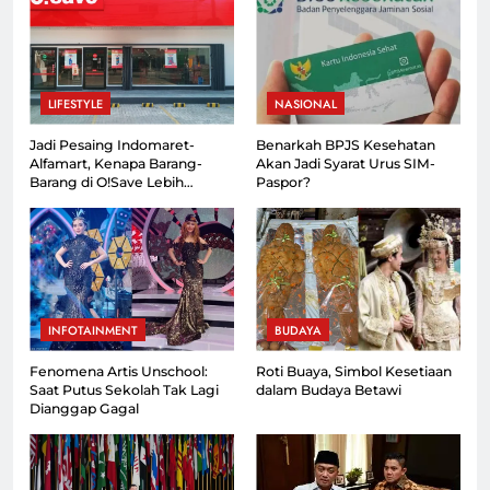
LIFESTYLE
NASIONAL
Jadi Pesaing Indomaret-
Benarkah BPJS Kesehatan
Alfamart, Kenapa Barang-
Akan Jadi Syarat Urus SIM-
Barang di O!Save Lebih
Paspor?
Murah?
INFOTAINMENT
BUDAYA
Fenomena Artis Unschool:
Roti Buaya, Simbol Kesetiaan
Saat Putus Sekolah Tak Lagi
dalam Budaya Betawi
Dianggap Gagal