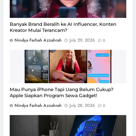
Banyak Brand Beralih ke AI Influencer, Konten
Kreator Mulai Terancam?
Nindya Farhah Azzahrah
July 29, 2026
0
Apple luncurkan program Apple Upgrade, pengguna
bisa sewa gadget lewat sistem langganan atau
pembayaran secara berkala/Foto : Dok. Apple
Mau Punya iPhone Tapi Uang Belum Cukup?
Apple Siapkan Program Sewa Gadget!
Nindya Farhah Azzahrah
July 28, 2026
0
ADVAN Soulmate menjadi laptop terbaru dan termurah
2026 untuk dana pelajar/Foto : Dok. ADVAN