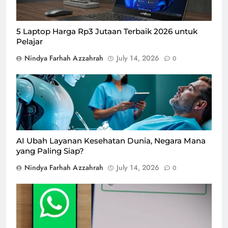
5 Laptop Harga Rp3 Jutaan Terbaik 2026 untuk
Pelajar
Nindya Farhah Azzahrah
July 14, 2026
0
Ilustrasi pemanfaatan kecerdasan buatan (Artificial
Intelligence/AI) di sektor kesehatan/Foto : Dok. X
AI Ubah Layanan Kesehatan Dunia, Negara Mana
yang Paling Siap?
Nindya Farhah Azzahrah
July 14, 2026
0
Fitur baru WhatsApp, username, mudahkan pengguna
untuk chat tanpa nomer/Foto : Dok. Istimewa