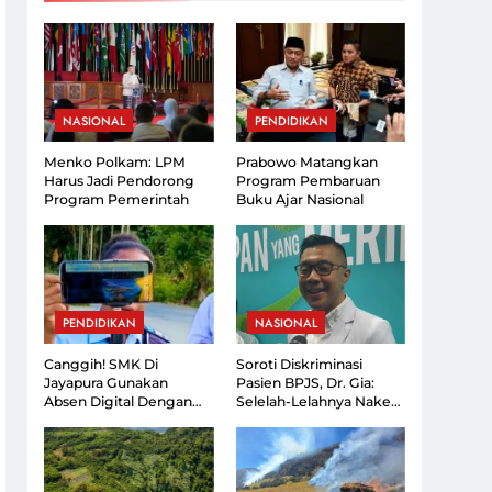
Gaji, Ini 4 Alasan
or Bikin
Enggan Resign
alin Kerja Sama,
NASIONAL
PENDIDIKAN
irisasi Riset
lusi Perumahan
Menko Polkam: LPM
Prabowo Matangkan
Harus Jadi Pendorong
Program Pembaruan
Program Pemerintah
Buku Ajar Nasional
PENDIDIKAN
NASIONAL
Canggih! SMK Di
Soroti Diskriminasi
Jayapura Gunakan
Pasien BPJS, Dr. Gia:
Absen Digital Dengan
Selelah-Lelahnya Nakes,
Kartu Yang Dapat
Lebih Lelah Pasien
Dipantau Orang Tua