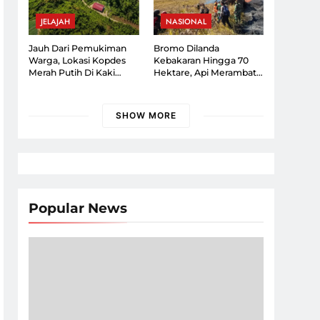
JELAJAH
NASIONAL
Jauh Dari Pemukiman
Bromo Dilanda
Warga, Lokasi Kopdes
Kebakaran Hingga 70
Merah Putih Di Kaki
Hektare, Api Merambat
Gunung Ciremai Jadi
Ke Arah Malang
Sorotan
SHOW MORE
Popular News