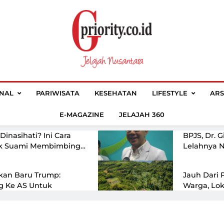
Selanjutnya
ina, Abdul El-Sayed
Prabowo Mata
rimary Senat
Program Pemb
Di Michigan
Ajar Nasional
h! SMK Di Jayapura
Jual Gado
Majalah GPriori
Jelajah Nusantara
an Absen Digital
Dengan Vi
ONAL
PARIWISATA
KESEHATAN
LIFESTYLE
ARS
n Kartu Yang Dapat
Khandamah
tau Orang Tua
Mendadak 
E-MAGAZINE
JELAJAH 360
pa Wanita Harus
Soroti Disk
 Dinasihati? Ini Cara
BPJS, Dr. G
ik Suami Membimbing
Lelahnya N
Pasien
kan Baru Trump:
Jauh Dari
g Ke AS Untuk
Warga, Lok
rkan Bisa Diusir
Putih Di K
Ciremai Ja