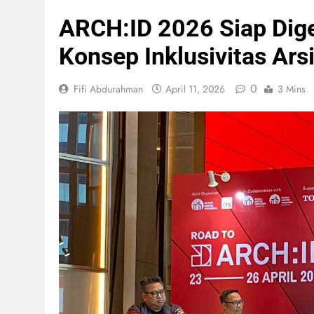
Bromo
Hingga
ARCH:ID 2026 Siap Dige
Meram
Konsep Inklusivitas Ars
Profil
Pranci
0
Fifi Abdurahman
April 11, 2026
3 Mins
Baru R
Terbuk
CSIS: 
Berisi
Himba
Pemba