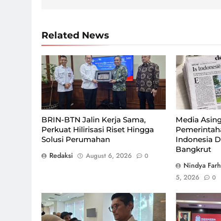
Related News
BRIN dan BTN jalin kerja sama untuk
Ilustrasi sur
perkuat hilirisasi riset hingga solusi
Volkskrant, y
perumahan, Kamis (6/8) di
perekonomian
Jakarta/Foto : Dok. GPriority (Risma
pemerintahan
Octavia)
Istimewa
BRIN-BTN Jalin Kerja Sama,
Media Asing
Perkuat Hilirisasi Riset Hingga
Pemerintah
Solusi Perumahan
Indonesia D
Bangkrut
Redaksi
August 6, 2026
0
Nindya Far
5, 2026
0
Direktur Jenderal Perdagangan
agenda Konfe
Dalam Negeri Kemendag, Iqbal
ISF 2026 be