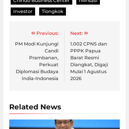
Chindo Business Center
hilirisasi
Investor
Tiongkok
Post
Previous:
Next:
navigation
PM Modi Kunjungi
1.002 CPNS dan
Candi
PPPK Papua
Prambanan,
Barat Resmi
Perkuat
Diangkat, Digaji
Diplomasi Budaya
Mulai 1 Agustus
India-Indonesia
2026
Related News
Menkeu Purbaya diketahui tengah membujuk Toyota