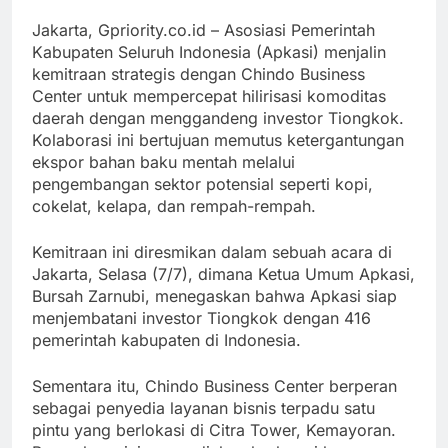
Terintegrasi
Papua Barat
Jakarta, Gpriority.co.id – Asosiasi Pemerintah
Genjot PAD
Kabupaten Seluruh Indonesia (Apkasi) menjalin
dan 3 Program
kemitraan strategis dengan Chindo Business
Otsus
Dana Otsus
Center untuk mempercepat hilirisasi komoditas
Tahap II Papua
daerah dengan menggandeng investor Tiongkok.
Kolaborasi ini bertujuan memutus ketergantungan
Barat
ekspor bahan baku mentah melalui
Didorong
pengembangan sektor potensial seperti kopi,
Segera Cair
cokelat, kelapa, dan rempah-rempah.
Kemitraan ini diresmikan dalam sebuah acara di
Jakarta, Selasa (7/7), dimana Ketua Umum Apkasi,
Bursah Zarnubi, menegaskan bahwa Apkasi siap
menjembatani investor Tiongkok dengan 416
pemerintah kabupaten di Indonesia.
Sementara itu, Chindo Business Center berperan
sebagai penyedia layanan bisnis terpadu satu
pintu yang berlokasi di Citra Tower, Kemayoran.