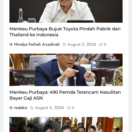
untuk memindahkan pabrik ke Indonesia dari
Thailand/Foto : Dok. Kemenkeu RI
Menkeu Purbaya Bujuk Toyota Pindah Pabrik dari
Thailand ke Indonesia
Nindya Farhah Azzahrah
August 5, 2026
0
Menteri Keuangan Purbaya Yudhi Sadewa ungkap 490
pemda terancam kesulitan bayar gaji ASN/Foto : Dok.
Kemenkeu RI
Menkeu Purbaya: 490 Pemda Terancam Kesulitan
Bayar Gaji ASN
redaksi
August 4, 2026
0