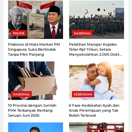
POLITIK
NASIONAL
Prabowo di Mata Mantan PM
Pelatihan Manajer Kopdes
Singapura: Suka Bertindak
Telan Rp1 Triliun, Setara
Tanpa Pikir Panjang
Menyekolahkan 2.000 Dokter
Spesialis
NASIONAL
KESEHATAN
10 Provinsi dengan Jumlah
6 Fase Kedekatan Ayah dan
PHK Terbanyak Rentang
Anak Perempuan yang Tak
Januari-Juni 2026
Boleh Terlewat