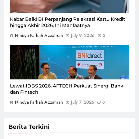
Kabar Baik! BI Perpanjang Relaksasi Kartu Kredit
hingga Akhir 2026, Ini Manfaatnya
Nindya Farhah Azzahrah
July 9, 2026
0
IDBS 2026 mengusung tema "Beyond Banking:
Redesigning Finance for Wellbeing and Growth in the
Real Economy"/Foto : Dok. GP Nindya
Lewat IDBS 2026, AFTECH Perkuat Sinergi Bank
dan Fintech
Nindya Farhah Azzahrah
July 7, 2026
0
Berita Terkini